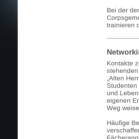
Bei der de
Corpsgemei
trainieren
Networkin
Kontakte z
stehenden 
„Alten Her
Studenten 
und Lebens
eigenen E
Weg weise
Häufige B
verschaffe
Fächerange