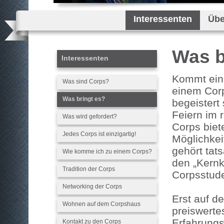
Interessenten
Übe
Was b
Interessenten
Kommt ein 
Was sind Corps?
einem Corp
Was bringt es?
begeistert
Feiern im 
Was wird gefordert?
Corps biet
Jedes Corps ist einzigartig!
Möglichkei
gehört tat
Wie komme ich zu einem Corps?
den „Kern
Tradition der Corps
Corpsstud
Networking der Corps
Erst auf de
Wohnen auf dem Corpshaus
preiswert
Erfahrungs
Kontakt zu den Corps