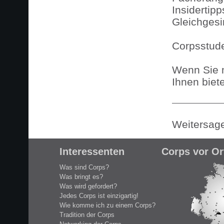
Insidertip
Gleichgesi
Corpsstude
Wenn Sie m
Ihnen biet
Weitersag
Interessenten
Corps vor Or
Was sind Corps?
Was bringt es?
Was wird gefordert?
Jedes Corps ist einzigartig!
Wie komme ich zu einem Corps?
Tradition der Corps